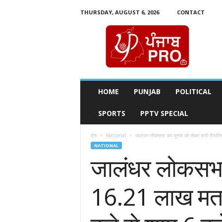
THURSDAY, AUGUST 6, 2026
CONTACT
P
u
n
j
a
b
P
HOME
PUNJAB
POLITICAL
r
o
SPORTS
PPTV SPECIAL
T
v
होम
National
जालंधर लोकसभा उप-चुनाव को लेकर सभी तैयारिय
NATIONAL
जालंधर लोकसभा 
16.21 लाख मतदात