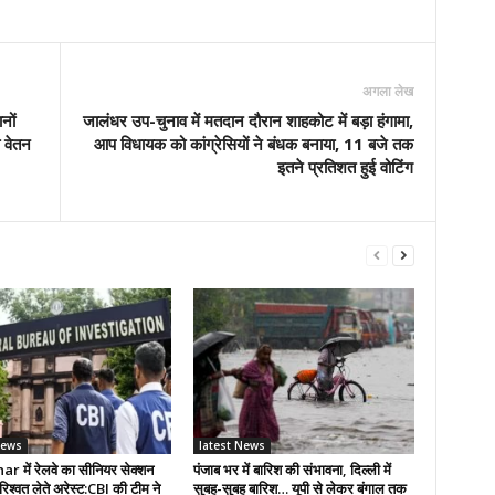
अगला लेख
नों
जालंधर उप-चुनाव में मतदान दौरान शाहकोट में बड़ा हंगामा,
 वेतन
आप विधायक को कांग्रेसियों ने बंधक बनाया, 11 बजे तक
इतने प्रतिशत हुई वोटिंग
News
latest News
r में रेलवे का सीनियर सेक्शन
पंजाब भर में बारिश की संभावना, दिल्ली में
रिश्वत लेते अरेस्ट:CBI की टीम ने
सुबह-सुबह बारिश… यूपी से लेकर बंगाल तक