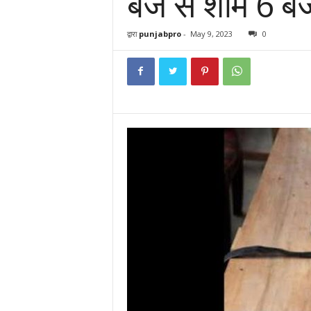
बजे से शाम 6 बजे
द्वारा
punjabpro
-
May 9, 2023
0