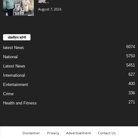
आया...
August 7, 2026
लोकप्रिय श्रेणी
6074
latest News
5750
National
5451
Latest News
627
International
400
Entertainment
336
Crime
271
Health and Fitness
Disclaimer
Privacy
Advertisement
Contact Us