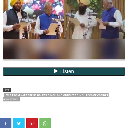
टैग्स
MLA FROM KARTARPUR BALKAR SINGH AND GURMEET SINGH BECAME CABINET
MINISTERS