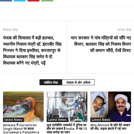
पिछला लेख
अगला लेख
पंजाब की सियासत में बड़ी हलचल,
मान सरकार ने पांच मंत्रियों को सौंपे नए
स्थानीय निकाय मंत्री डॉ. इंदरबीर सिंह
विभाग, बलकार सिंह को निकाय विभाग
निज्जर ने दिया इस्तीफा, करतारपुर से
की कमान सौंपी, देखें लिस्ट
विधायक बलकार सिंह समेत ये दो
विधायक बनेंगे नए मंत्री, पढ़ें
संबंधित लेख
लेखक से और अधिक
latest News
Latest News
Latest News
Ambala में Gursimran
फूड प्रोसेसिंग एक्सपोर्ट में दुनिया का
Atiq Ahmed के छोटे बेटे आबान
Singh Mand पर हमला:
बॉस बन सकता है India, ये रहा 10
की मौत, सड़क हादसे में गई जान
Gurudwara Panjokhra
लाख करोड़ का प्लान