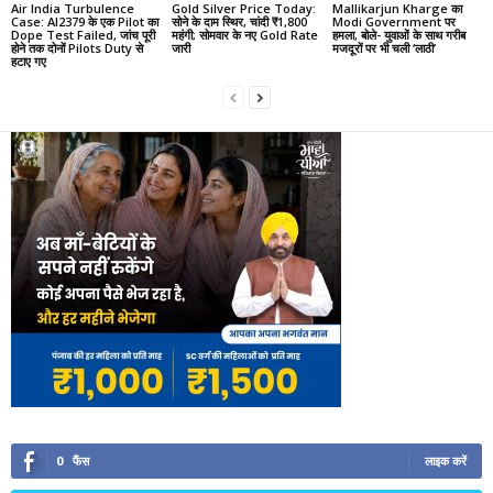
Air India Turbulence
Gold Silver Price Today:
Mallikarjun Kharge का
Case: AI2379 के एक Pilot का
सोने के दाम स्थिर, चांदी ₹1,800
Modi Government पर
Dope Test Failed, जांच पूरी
महंगी; सोमवार के नए Gold Rate
हमला, बोले- युवाओं के साथ गरीब
होने तक दोनों Pilots Duty से
जारी
मजदूरों पर भी चली ‘लाठी’
हटाए गए
0
फैंस
लाइक करें