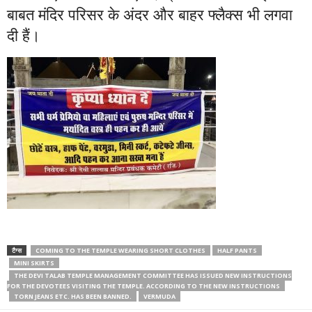
बाबत मंदिर परिसर के अंदर और बाहर फ्लैक्स भी लगवा
दी हैं।
टैग्स
COMING TO THE TEMPLE WEARING SHORT CLOTHES
HALF PANTS
MINI SKIRTS
THE DEVI TALAB TEMPLE MANAGEMENT COMMITTEE HAS ISSUED NEW INSTRUCTIONS
FOR THE DEVOTEES VISITING THE TEMPLE. ACCORDING TO THE NEW INSTRUCTIONS
TORN JEANS ETC. HAS BEEN BANNED.
VERMUDA