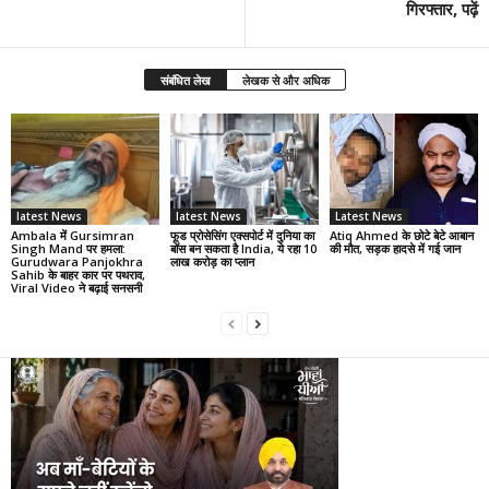
गिरफ्तार, पढ़ें
संबंधित लेख
लेखक से और अधिक
latest News
latest News
Latest News
Ambala में Gursimran
फूड प्रोसेसिंग एक्सपोर्ट में दुनिया का
Atiq Ahmed के छोटे बेटे आबान
Singh Mand पर हमला:
बॉस बन सकता है India, ये रहा 10
की मौत, सड़क हादसे में गई जान
Gurudwara Panjokhra
लाख करोड़ का प्लान
Sahib के बाहर कार पर पथराव,
Viral Video ने बढ़ाई सनसनी