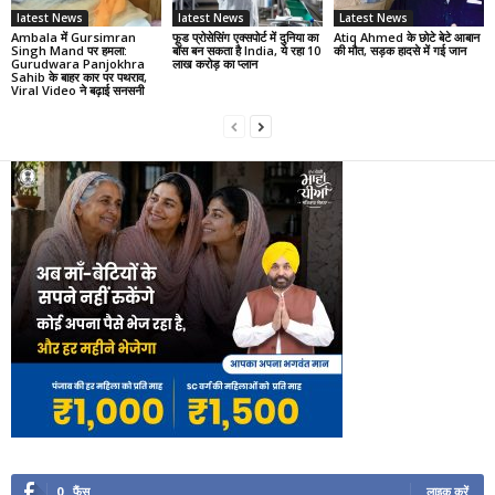
latest News
latest News
Latest News
Ambala में Gursimran
फूड प्रोसेसिंग एक्सपोर्ट में दुनिया का
Atiq Ahmed के छोटे बेटे आबान
Singh Mand पर हमला:
बॉस बन सकता है India, ये रहा 10
की मौत, सड़क हादसे में गई जान
Gurudwara Panjokhra
लाख करोड़ का प्लान
Sahib के बाहर कार पर पथराव,
Viral Video ने बढ़ाई सनसनी
0
फैंस
लाइक करें