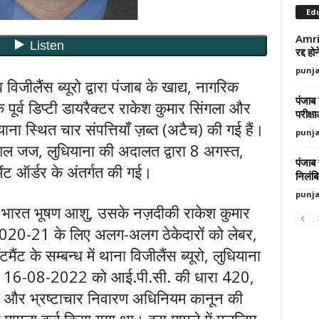
Ed
Amrit
रद्द ह
punj
जीलैंस ब्यूरो द्वारा पंजाब के खाद्य, नागरिक
पंजाब 
े पूर्व डिप्टी डायरैक्टर राकेश कुमार सिंगला और
परीक्ष
ना स्थित चार संपत्तियाँ ज़ब्त (अटैच) की गई हैं।
punj
शल जज, लुधियाना की अदालत द्वारा 8 अगस्त,
पंजाब
ट ऑर्डर के अंतर्गत की गई।
निलंब
punj
ंत्री भारत भूषण आशु, उसके नज़दीकी राकेश कुमार
ल 2020-21 के लिए अलग-अलग ठेकेदारों को लेबर,
मैंट के सम्बन्ध में थाना विजीलैंस ब्यूरो, लुधियाना
ीख़ 16-08-2022 को आई.पी.सी. की धारा 420,
र भ्रष्टाचार निवारण अधिनियम कानून की