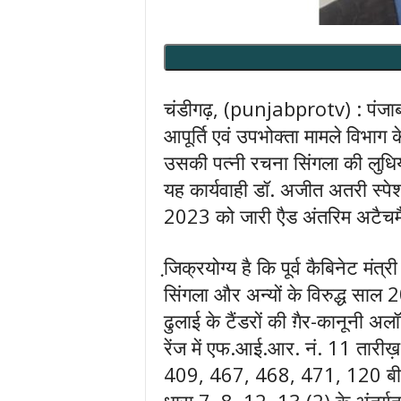
चंडीगढ़, (punjabprotv) : पंजाब वि
आपूर्ति एवं उपभोक्ता मामले विभाग क
उसकी पत्नी रचना सिंगला की लुधिया
यह कार्यवाही डॉ. अजीत अतरी स्पे
2023 को जारी एैड अंतरिम अटैचमैं
जि़क्रयोग्य है कि पूर्व कैबिनेट म
सिंगला और अन्यों के विरुद्ध सा
ढुलाई के टैंडरों की ग़ैर-कानूनी अलॉट
रेंज में एफ.आई.आर. नं. 11 तार
409, 467, 468, 471, 120 बी औ