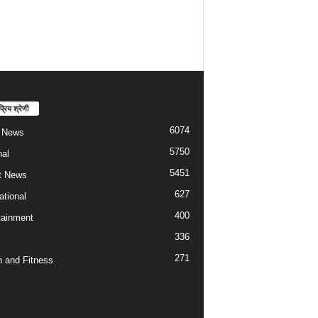
्रिय श्रेणी
6074
t News
5750
nal
5451
t News
627
ational
400
tainment
336
271
h and Fitness