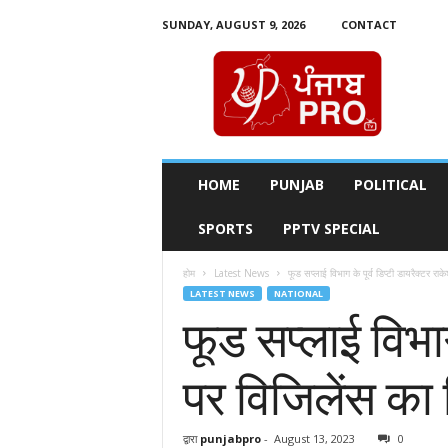
SUNDAY, AUGUST 9, 2026
CONTACT
P
u
n
j
a
b
P
HOME
PUNJAB
POLITICAL
r
o
SPORTS
PPTV SPECIAL
T
v
होम
Latest News
फूड सप्लाई विभाग के पूर्व डिप्टी डायरैक्टर राक
LATEST NEWS
NATIONAL
फूड सप्लाई विभाग
पर विजिलेंस का श
द्वारा
punjabpro
-
August 13, 2023
0