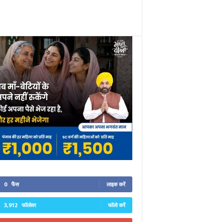
0
फैंस
लाइक करें
3,912
फॉलोवर
फॉलो करें