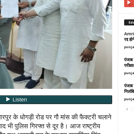
Ed
Amrit
रद्द ह
punj
पंजाब 
परीक्ष
punj
पंजाब
निलंब
punj
ुर के धोगड़ी रोड पर गौ मांस की फैक्टरी चलाने
द भी पुलिस गिरफ्त से दूर है। आज राष्ट्रीय