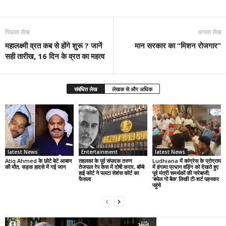
पिछला लेख
अगला लेख
महालक्ष्मी व्रत कब से होंगे शुरू ? जानें
मान सरकार का “मिशन रोजगार”
सही तारीख, 16 दिन के व्रत का महत्व
संबंधित लेख
लेखक से और अधिक
latest News
Entertainment
latest News
Atiq Ahmed के छोटे बेटे आबान
तहलका के पूर्व संपादक तरुण
Ludhiana में कांग्रेस के प्रोग्राम
की मौत, सड़क हादसे में गई जान
तेजपाल रेप केस में दोषी करार, बॉम्बे
में हंगामा:प्रधान वड़िंग को देखते हुए
हाई कोर्ट ने पलटा सेशंस कोर्ट का
पूर्व मंत्री समर्थकों की नारेबाजी;
फैसला
‘बघेल गो बैक’ लिखी टी-शर्ट पहनकर
पहुंचे