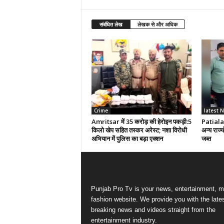
संबंधित लेख
लेखक से और अधिक
Crime
latest 
Amritsar में 35 करोड़ की हेरोइन पकड़ी:5
Patiala मे
किलो खेप सहित तस्कर अरेस्ट; नशा विरोधी
अन्य राज्
अभियान में पुलिस का बड़ा एक्शन
जब्त
Punjab Pro Tv is your news, entertainment, m
fashion website. We provide you with the late
breaking news and videos straight from the
entertainment industry.