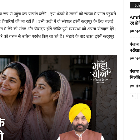
Ed
ेष रूप से पहुंच कर सत्संग करेंगे। इस भंडारे में लाखों की संख्या में संगत पहुंचने
Amrit
ैयारियां की जा रही है। इसी कड़ी में दो स्पेशल ट्रेनें रूद्रपुर के लिए चलाई
रद्द ह
ें डेरे की संगत और सेवादार होंगे जोकि पूरी व्यवस्था को अपना योगदान देंगे।
punj
ेरे की तरफ से उचित प्रबंध किए जा रहे हैं। भंडारे के बाद उक्त ट्रेनें रूद्रपुर
पंजाब 
परीक्ष
punj
पंजाब
निलंब
punj