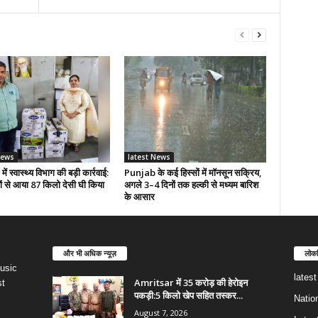
News
latest News
ं स्वास्थ्य विभाग की बड़ी कार्रवाई:
Punjab के कई हिस्सों में मॉनसून सक्रिय,
यों से आया 87 किलो देसी घी किया
अगले 3–4 दिनों तक हल्की से मध्यम बारिश
के आसार
और भी अधिक न्यूज़
लोकप
usic
lates
Amritsar में 35 करोड़ की हेरोइन
st
पकड़ी:5 किलो खेप सहित तस्कर...
Natio
August 7, 2026