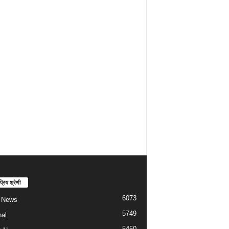
्रिय श्रेणी
6073
t News
5749
nal
5450