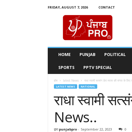
FRIDAY, AUGUST 7, 2026
CONTACT
P
u
n
j
a
b
P
HOME
PUNJAB
POLITICAL
r
o
SPORTS
PPTV SPECIAL
T
v
होम
latest News
राधा स्वामी सत्संग डेरा ब्यास की संगत के 
LATEST NEWS
NATIONAL
राधा स्वामी सत्
News..
द्वारा
punjabpro
-
September 22, 2023
0