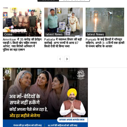
Crime
latest News
latest News
Amritsar में 35 करोड़ की हेरोइन
Patiala में स्वास्थ्य विभाग की बड़ी
Punjab के कई हिस्सों में मॉनसून
पकड़ी:5 किलो खेप सहित तस्कर
कार्रवाई: अन्य राज्यों से आया 87
सक्रिय, अगले 3–4 दिनों तक हल्की
अरेस्ट; नशा विरोधी अभियान में
किलो देसी घी किया जब्त
से मध्यम बारिश के आसार
पुलिस का बड़ा एक्शन