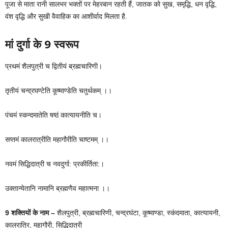
पूजा से माता रानी सालभर भक्तों पर मेहरबान रहती हैं, जातक को सुख, समृद्धि, धन वृद्धि,
वंश वृद्धि और सुखी वैवाहिक का आशीर्वाद मिलता है.
मां दुर्गा के 9 स्वरूप
प्रथमं शैलपुत्री च द्वितीयं ब्रह्मचारिणी।
तृतीयं चन्द्रघण्टेति कूष्माण्डेति चतुर्थकम् ।।
पंचमं स्कन्दमातेति षष्ठं कात्यायनीति च।
सप्तमं कालरात्रीति महागौरीति चाष्टमम् ।।
नवमं सिद्धिदात्री च नवदुर्गा: प्रकीर्तिता:।
उक्तान्येतानि नामानि ब्रह्मणैव महात्मना ।।
9 शक्तियों के नाम –
शैलपुत्री, ब्रह्मचारिणी, चन्द्रघंटा, कूष्माण्डा, स्कंदमाता, कात्यायनी,
कालरात्रि, महागौरी, सिद्धिदात्री