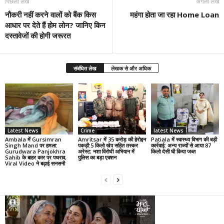
पिछला लेख
अगला लेख
नौकरी नहीं करने वालों को बैंक किस
महंगा होता जा रहा Home Loan
आधार पर देते हैं होम लोन? जानिए किन
दस्तावेजों की होगी जरूरत
संबंधित लेख
लेखक से और अधिक
Latest News
Crime
latest News
Ambala में Gursimran
Amritsar में 35 करोड़ की हेरोइन
Patiala में स्वास्थ्य विभाग की बड़ी
Singh Mand पर हमला:
पकड़ी:5 किलो खेप सहित तस्कर
कार्रवाई: अन्य राज्यों से आया 87
Gurudwara Panjokhra
अरेस्ट; नशा विरोधी अभियान में
किलो देसी घी किया जब्त
Sahib के बाहर कार पर पथराव,
पुलिस का बड़ा एक्शन
Viral Video ने बढ़ाई सनसनी