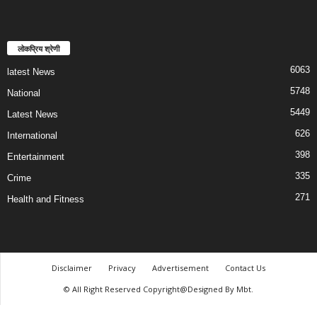
लोकप्रिय श्रेणी
6063
latest News
5748
National
5449
Latest News
626
International
398
Entertainment
335
Crime
271
Health and Fitness
Disclaimer
Privacy
Advertisement
Contact Us
© All Right Reserved Copyright@Designed By Mbt.