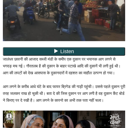
जालंधर छावनी की आजाद सब्जी मंडी के समीप एक दुकान पर भयानक आग लगने से
भगदड़ मच गई। गौरतलब है की दुकान के बाहर पटाखे आदि की दुकानें भी लगी हुई थी।
आग की लपटों को देख आसपास के दुकानदारों में दहशत का माहौल उत्पन्न हो गया।
आग लगने के करीब आधे घंटे के बाद फायर ब्रिगेड की गाड़ी पहुंची। उससे पहले दुकान पूरी
तरह जलकर राख हो चुकी थी। बता दे की जिस दुकान पर आग लगी है वह दुकान कैंट बोर्ड
ने किराए पर दे रखी है। आग लगने के कारनो का अभी तक पता नहीं चला।