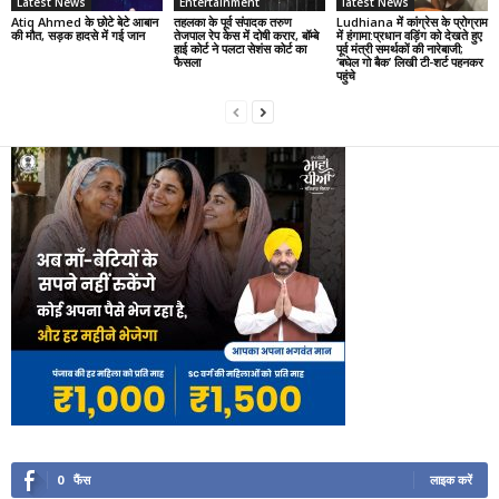
Latest News
Entertainment
latest News
Atiq Ahmed के छोटे बेटे आबान
तहलका के पूर्व संपादक तरुण
Ludhiana में कांग्रेस के प्रोग्राम
की मौत, सड़क हादसे में गई जान
तेजपाल रेप केस में दोषी करार, बॉम्बे
में हंगामा:प्रधान वड़िंग को देखते हुए
हाई कोर्ट ने पलटा सेशंस कोर्ट का
पूर्व मंत्री समर्थकों की नारेबाजी;
फैसला
‘बघेल गो बैक’ लिखी टी-शर्ट पहनकर
पहुंचे
0
फैंस
लाइक करें