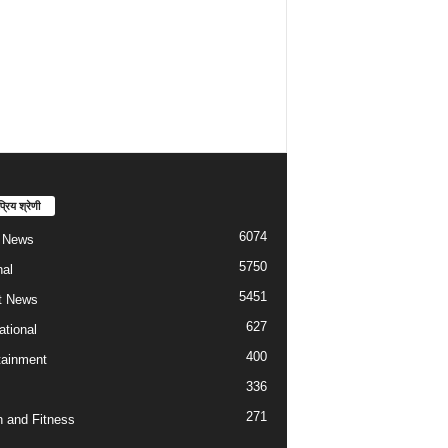
्रिय श्रेणी
6074
t News
5750
nal
5451
t News
627
ational
400
tainment
336
271
h and Fitness