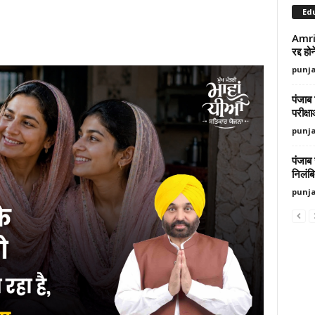
Ed
Amrit
रद्द ह
punj
पंजाब 
परीक्ष
punj
पंजाब
निलंब
punj