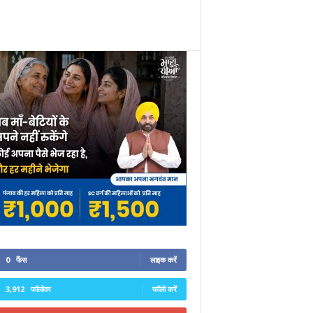
0
फैंस
लाइक करें
3,912
फॉलोवर
फॉलो करें