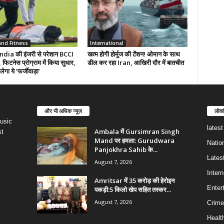
and Fitness
International
ia की इंजरी से परेशान BCCI
खत्म होगी होर्मुज की टेंशन! ओमान के साथ
 फिटनेस प्रोग्राम में किया सुधार,
डील कर रहा Iran, आखिरी दौर में बातचीत
ेगा ये ‘फर्जीवाड़ा’
और भी अधिक न्यूज़
लोकप
usic
lates
Ambala में Gursimran Singh
st
Mand पर हमला: Gurudwara
Natio
Panjokhra Sahib के...
Lates
August 7, 2026
Intern
Amritsar में 35 करोड़ की हेरोइन
Enter
पकड़ी:5 किलो खेप सहित तस्कर...
August 7, 2026
Crime
Healt