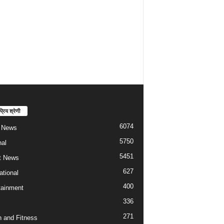
्रिय श्रेणी
6074
t News
5750
nal
5451
t News
627
ational
400
tainment
336
271
h and Fitness