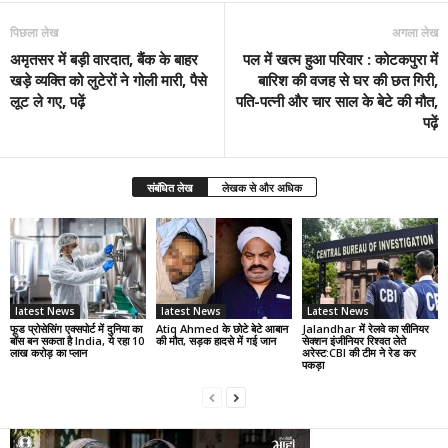
पिछला लेख
अगला लेख
अमृतसर में बड़ी वारदात, बैंक के बाहर
पल में खत्म हुआ परिवार : कोटकपुरा में
खड़े व्यक्ति को लुटेरों ने गोली मारी, पैसे
बारिश की वजह से घर की छत गिरी,
लूट ले गए, पढ़ें
पति-पत्नी और चार साल के बेटे की मौत,
पढ़ें
संबंधित लेख
लेखक से और अधिक
latest News
latest News
Latest News
फूड प्रोसेसिंग एक्सपोर्ट में दुनिया का
Atiq Ahmed के छोटे बेटे आबान
Jalandhar में रेलवे का सीनियर
बॉस बन सकता है India, ये रहा 10
की मौत, सड़क हादसे में गई जान
सेक्शन इंजीनियर रिश्वत लेते
लाख करोड़ का प्लान
अरेस्ट:CBI की टीम ने रेड कर
पकड़ा