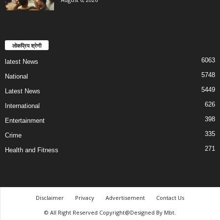
लोकप्रिय श्रेणी
6063
latest News
5748
National
5449
Latest News
626
International
398
Entertainment
335
Crime
271
Health and Fitness
Disclaimer
Privacy
Advertisement
Contact Us
© All Right Reserved Copyright@Designed By Mbt.