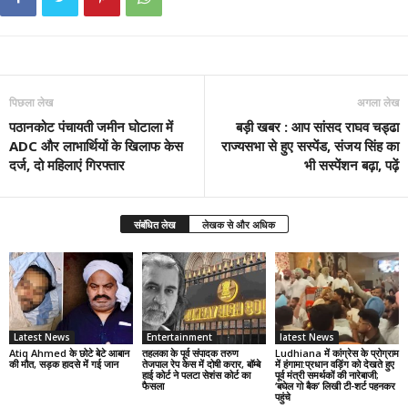
पिछला लेख
अगला लेख
पठानकोट पंचायती जमीन घोटाला में
बड़ी खबर : आप सांसद राघव चड्ढा
ADC और लाभार्थियों के खिलाफ केस
राज्यसभा से हुए सस्पेंड, संजय सिंह का
दर्ज, दो महिलाएं गिरफ्तार
भी सस्पेंशन बढ़ा, पढ़ें
संबंधित लेख
लेखक से और अधिक
Latest News
Entertainment
latest News
Atiq Ahmed के छोटे बेटे आबान
तहलका के पूर्व संपादक तरुण
Ludhiana में कांग्रेस के प्रोग्राम
की मौत, सड़क हादसे में गई जान
तेजपाल रेप केस में दोषी करार, बॉम्बे
में हंगामा:प्रधान वड़िंग को देखते हुए
हाई कोर्ट ने पलटा सेशंस कोर्ट का
पूर्व मंत्री समर्थकों की नारेबाजी;
फैसला
‘बघेल गो बैक’ लिखी टी-शर्ट पहनकर
पहुंचे