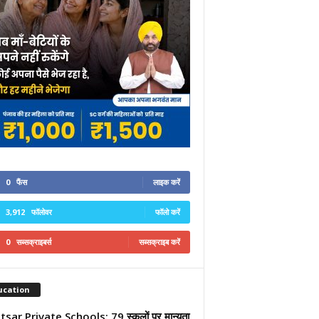
0
फैंस
लाइक करें
3,912
फॉलोवर
फॉलो करें
0
सब्सक्राइबर्स
सब्सक्राइब करें
ucation
sar Private Schools: 79 स्कूलों पर मान्यता