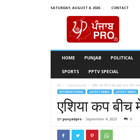
SATURDAY, AUGUST 8, 2026
CONTACT
P
u
n
j
a
b
P
HOME
PUNJAB
POLITICAL
r
o
SPORTS
PPTV SPECIAL
T
v
होम
International
एशिया कप बीच में छोड़ मुंबई वापस लौटे जसप
INTERNATIONAL
LATEST NEWS
LATEST NEWS
एशिया कप बीच मे
द्वारा
punjabpro
-
September 4, 2023
0