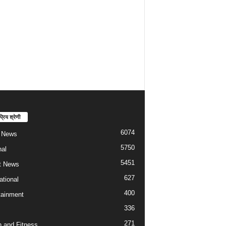
्रिय श्रेणी
6074
t News
5750
nal
5451
t News
627
ational
400
tainment
336
271
h and Fitness