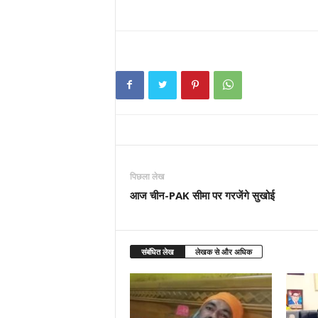
पिछला लेख
आज चीन-PAK सीमा पर गरजेंगे सुखोई
संबंधित लेख
लेखक से और अधिक