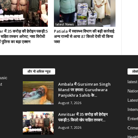
latest News
 में 35 करोड़ की हेरोइन पकड़ी:5
Patiala में स्वास्थ्य विभाग की बड़ी कार्रवाई:
सहित तस्कर अरेस्ट; नशा विरोधी
अन्य राज्यों से आया 87 किलो देसी घी किया
ं पुलिस का बड़ा एक्शन
जब्त
और भी अधिक न्यूज़
लोकप
usic
lates
Ambala में Gursimran Singh
st
Mand पर हमला: Gurudwara
Natio
Panjokhra Sahib के...
Lates
August 7, 2026
Intern
Amritsar में 35 करोड़ की हेरोइन
Enter
पकड़ी:5 किलो खेप सहित तस्कर...
August 7, 2026
Crime
Healt