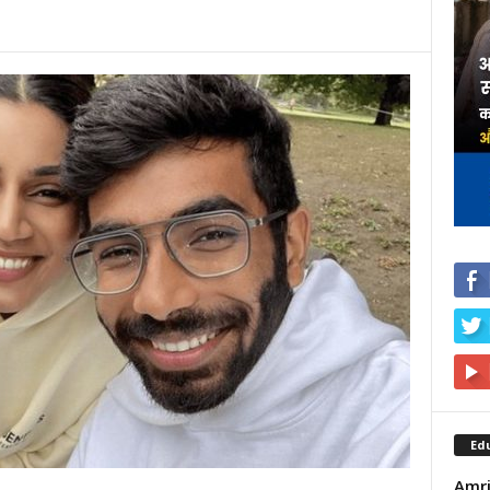
Ed
Amrit