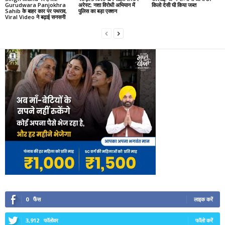
Gurudwara Panjokhra
अरेस्ट; नशा विरोधी अभियान में
किलो देसी घी किया जब्त
Sahib के बाहर कार पर पथराव,
पुलिस का बड़ा एक्शन
Viral Video ने बढ़ाई सनसनी
0
फैंस
लाइक करें
3,912
फॉलोवर
फॉलो करें