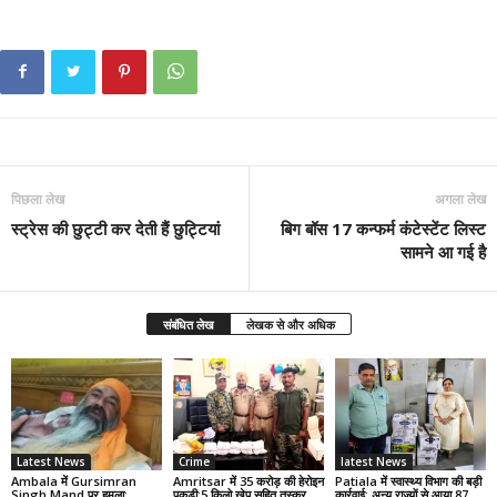
पिछला लेख
अगला लेख
स्ट्रेस की छुट्टी कर देती हैं छुट्टियां
बिग बॉस 17 कन्फर्म कंटेस्टेंट लिस्ट
सामने आ गई है
संबंधित लेख
लेखक से और अधिक
Latest News
Crime
latest News
Ambala में Gursimran
Amritsar में 35 करोड़ की हेरोइन
Patiala में स्वास्थ्य विभाग की बड़ी
Singh Mand पर हमला:
पकड़ी:5 किलो खेप सहित तस्कर
कार्रवाई: अन्य राज्यों से आया 87