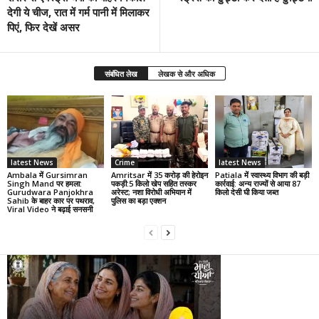
देगी ये चीज, रात में गर्म पानी में मिलाकर
पिएं, फिर देखें असर
संबंधित लेख
लेखक से और अधिक
latest News
Crime
latest News
Ambala में Gursimran
Amritsar में 35 करोड़ की हेरोइन
Patiala में स्वास्थ्य विभाग की बड़ी
Singh Mand पर हमला:
पकड़ी:5 किलो खेप सहित तस्कर
कार्रवाई: अन्य राज्यों से आया 87
Gurudwara Panjokhra
अरेस्ट; नशा विरोधी अभियान में
किलो देसी घी किया जब्त
Sahib के बाहर कार पर पथराव,
पुलिस का बड़ा एक्शन
Viral Video ने बढ़ाई सनसनी