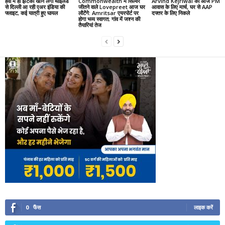
हवा में ही झटका खाने लगी थाइलैंड
Commonwealth में सिल्वर
Arvind Kejriwal का आज PM
से दिल्ली आ रही एअर इंडिया की
जीतने वाले Lovepreet आज घर
आवास के लिए मार्च, घर से AAP
फ्लाइट, कई यात्री हुए घायल
लौटेंगे: Amritsar एयरपोर्ट पर
दफ्तर के लिए निकले
होगा भव्य स्वागत; गांव में जश्न की
तैयारियां तेज
0
फैंस
लाइक करें