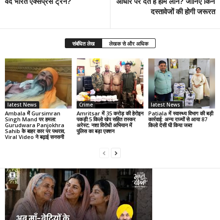
वंदे भारत एक्सप्रेस ट्रेन?
आधार पर देते हैं होम लोन? जानिए किन
दस्तावेजों की होगी जरूरत
संबंधित लेख
लेखक से और अधिक
latest News
Crime
latest News
Ambala में Gursimran
Amritsar में 35 करोड़ की हेरोइन
Patiala में स्वास्थ्य विभाग की बड़ी
Singh Mand पर हमला:
पकड़ी:5 किलो खेप सहित तस्कर
कार्रवाई: अन्य राज्यों से आया 87
Gurudwara Panjokhra
अरेस्ट; नशा विरोधी अभियान में
किलो देसी घी किया जब्त
Sahib के बाहर कार पर पथराव,
पुलिस का बड़ा एक्शन
Viral Video ने बढ़ाई सनसनी