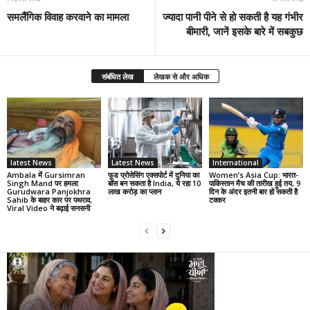
समलैंगिक विवाह करवाने का मामला
ज्यादा पानी पीने से हो सकती है यह गंभीर
बीमारी, जानें इसके बारे में सबकुछ
संबंधित लेख
लेखक से और अधिक
latest News
Latest News
International
Ambala में Gursimran
फूड प्रोसेसिंग एक्सपोर्ट में दुनिया का
Women’s Asia Cup: भारत-
Singh Mand पर हमला:
बॉस बन सकता है India, ये रहा 10
पाकिस्तान मैच की तारीख हुई तय, 9
Gurudwara Panjokhra
लाख करोड़ का प्लान
दिन के अंदर इतनी बार हो सकती है
Sahib के बाहर कार पर पथराव,
टक्कर
Viral Video ने बढ़ाई सनसनी