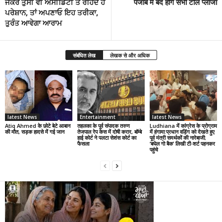
ਜੇਕਰ ਤੁਸੀਂ ਵੀ ਐਸੀਡਿਟੀ ਤੋਂ ਰਹਿੰਦੇ ਹੋ
पंजाब में बंद होंगे सभी टोल प्लाजा
ਪਰੇਸ਼ਾਨ, ਤਾਂ ਅਪਣਾਓ ਇਹ ਤਰੀਕਾ,
ਤੁਰੰਤ ਆਵੇਗਾ ਆਰਾਮ
संबंधित लेख
लेखक से और अधिक
latest News
Entertainment
latest News
Atiq Ahmed के छोटे बेटे आबान
तहलका के पूर्व संपादक तरुण
Ludhiana में कांग्रेस के प्रोग्राम
की मौत, सड़क हादसे में गई जान
तेजपाल रेप केस में दोषी करार, बॉम्बे
में हंगामा:प्रधान वड़िंग को देखते हुए
हाई कोर्ट ने पलटा सेशंस कोर्ट का
पूर्व मंत्री समर्थकों की नारेबाजी;
फैसला
‘बघेल गो बैक’ लिखी टी-शर्ट पहनकर
पहुंचे