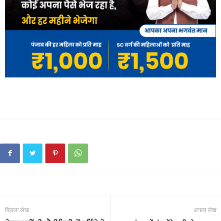
पिछला लेख
अगला लेख