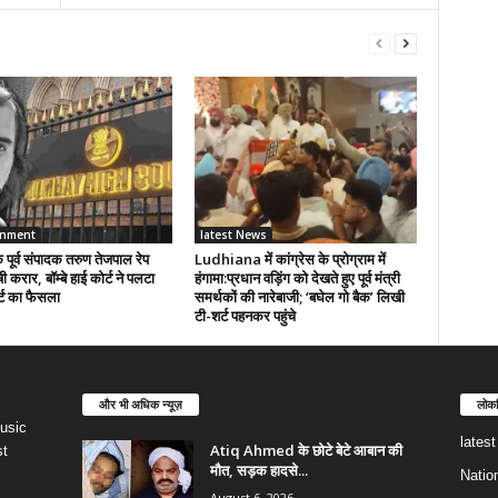
inment
latest News
पूर्व संपादक तरुण तेजपाल रेप
Ludhiana में कांग्रेस के प्रोग्राम में
षी करार, बॉम्बे हाई कोर्ट ने पलटा
हंगामा:प्रधान वड़िंग को देखते हुए पूर्व मंत्री
्ट का फैसला
समर्थकों की नारेबाजी; ‘बघेल गो बैक’ लिखी
टी-शर्ट पहनकर पहुंचे
और भी अधिक न्यूज़
लोकप
usic
lates
Atiq Ahmed के छोटे बेटे आबान की
st
मौत, सड़क हादसे...
Natio
August 6, 2026