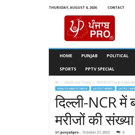
THURSDAY, AUGUST 6, 2026
CONTACT
P
u
n
j
a
b
P
HOME
PUNJAB
POLITICAL
r
o
SPORTS
PPTV SPECIAL
T
v
होम
Health and Fitness
दिल्ली-NCR में बढ़ रहा है बुखार और 
HEALTH AND FITNESS
LATEST NEWS
LATEST NE
दिल्ली-NCR में 
मरीजों की संख्या
द्वारा
punjabpro
-
October 27, 2023
0