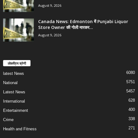
August 9, 2026
Canada News: Edmonton में Punjabi Liquor
Store Owner की गोली मारकर...
August 9, 2026
लोकप्रिय श्रेणी
6080
latest News
5751
National
5457
Latest News
628
International
400
Entertainment
338
Crime
271
Health and Fitness