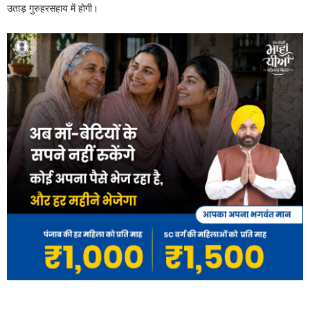
उताड़ गुरुहरसहाय में होगी।