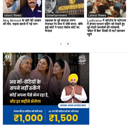
latest News
Entertainment
Latest News
Atiq Ahmed के छोटे बेटे आबान
तहलका के पूर्व संपादक तरुण
Ludhiana में कांग्रेस के प्रोग्राम
की मौत, सड़क हादसे में गई जान
तेजपाल रेप केस में दोषी करार, बॉम्बे
में हंगामा:प्रधान वड़िंग को देखते हुए
हाई कोर्ट ने पलटा सेशंस कोर्ट का
पूर्व मंत्री समर्थकों की नारेबाजी;
फैसला
‘बघेल गो बैक’ लिखी टी-शर्ट पहनकर
पहुंचे