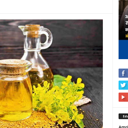
Ed
Amrit