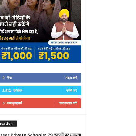
0
फैंस
लाइक करें
3,912
फॉलोवर
फॉलो करें
0
सब्सक्राइबर्स
सब्सक्राइब करें
ucation
sar Private Schools: 79 स्कूलों पर मान्यता