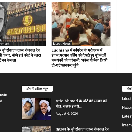
inment
latest News
पूर्व संपादक तरुण तेजपाल रेप
Ludhiana में कांग्रेस के प्रोग्राम में
षी करार, बॉम्बे हाई कोर्ट ने पलटा
हंगामा:प्रधान वड़िंग को देखते हुए पूर्व मंत्री
्ट का फैसला
समर्थकों की नारेबाजी; ‘बघेल गो बैक’ लिखी
टी-शर्ट पहनकर पहुंचे
और भी अधिक न्यूज़
लोकप
usic
lates
Atiq Ahmed के छोटे बेटे आबान की
st
मौत, सड़क हादसे...
Natio
August 6, 2026
Lates
Intern
तहलका के पूर्व संपादक तरुण तेजपाल रेप