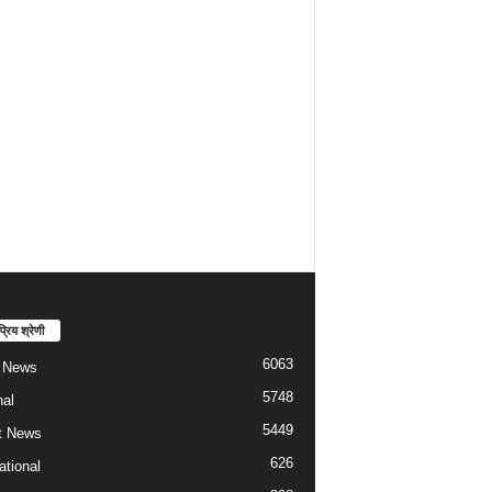
्रिय श्रेणी
6063
t News
5748
nal
5449
t News
626
ational