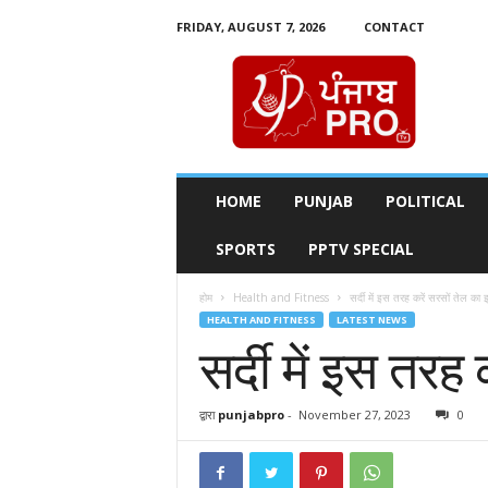
FRIDAY, AUGUST 7, 2026
CONTACT
P
u
n
j
a
b
P
HOME
PUNJAB
POLITICAL
r
o
SPORTS
PPTV SPECIAL
T
v
होम
Health and Fitness
सर्दी में इस तरह करें सरसों तेल का 
HEALTH AND FITNESS
LATEST NEWS
सर्दी में इस तरह
द्वारा
punjabpro
-
November 27, 2023
0