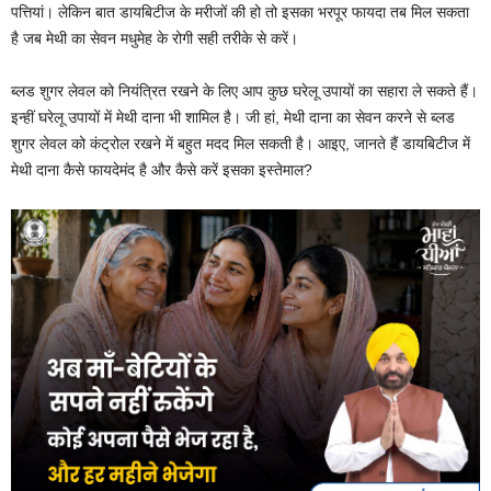
पत्तियां। लेकिन बात डायबिटीज के मरीजों की हो तो इसका भरपूर फायदा तब मिल सकता
है जब मेथी का सेवन मधुमेह के रोगी सही तरीके से करें।
ब्लड शुगर लेवल को नियंत्रित रखने के लिए आप कुछ घरेलू उपायों का सहारा ले सकते हैं।
इन्हीं घरेलू उपायों में मेथी दाना भी शामिल है। जी हां, मेथी दाना का सेवन करने से ब्लड
शुगर लेवल को कंट्रोल रखने में बहुत मदद मिल सकती है। आइए, जानते हैं डायबिटीज में
मेथी दाना कैसे फायदेमंद है और कैसे करें इसका इस्तेमाल?