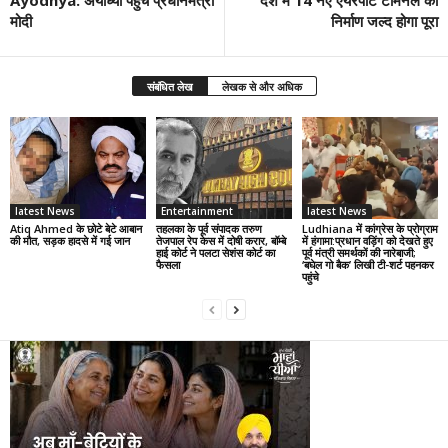
Ayodhya: अयोध्या पहुंचे प्रधानमंत्री
देश में 14 नए एयरपोर्ट टर्मिनल का
मोदी
निर्माण जल्द होगा पूरा
संबंधित लेख
लेखक से और अधिक
latest News
Entertainment
latest News
Atiq Ahmed के छोटे बेटे आबान
तहलका के पूर्व संपादक तरुण
Ludhiana में कांग्रेस के प्रोग्राम
की मौत, सड़क हादसे में गई जान
तेजपाल रेप केस में दोषी करार, बॉम्बे
में हंगामा:प्रधान वड़िंग को देखते हुए
हाई कोर्ट ने पलटा सेशंस कोर्ट का
पूर्व मंत्री समर्थकों की नारेबाजी;
फैसला
‘बघेल गो बैक’ लिखी टी-शर्ट पहनकर
पहुंचे