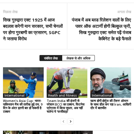
पिछला लेख
अगला लेख
सिख गुरुद्वारा एक्ट 1925 में आज
पंजाब में अब ब्लड रिलेशन वालों के लिए
बदलाव करेगी मान सरकार, सभी चेनलों
पावर ऑफ अटार्नी होगी बिल्कुल फ्री,
पर होगा गुरबाणी का प्रसारण, SGPC
सिख गुरुद्वारा एक्ट समेत पढ़ें पंजाब
ने जताया विरोध
केबिनेट के बड़े फैसले
संबंधित लेख
लेखक से और अधिक
International
Health and Fitness
International
Women’s Asia Cup: भारत-
Team India की इंजरी से
खत्म होगी होर्मुज की टेंशन! ओमान
पाकिस्तान मैच की तारीख हुई तय, 9
परेशान BCCI का एक्शन, फिटनेस
के साथ डील कर रहा Iran, आखिरी
दिन के अंदर इतनी बार हो सकती है
प्रोग्राम में किया सुधार, अब नहीं
दौर में बातचीत
टक्कर
चलेगा ये ‘फर्जीवाड़ा’