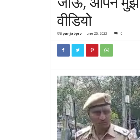
जाऊं, आपने मुझे ग
वीडियो
द्वारा
punjabpro
-
June 25, 2023
0