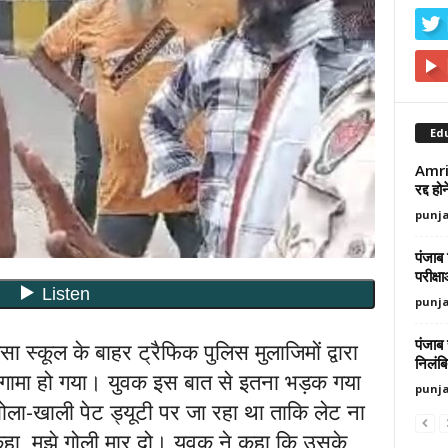
Ed
Amrit
रद्द ह
punj
पंजाब 
परीक्ष
punj
पंजाब
्कूल के बाहर ट्रैफिक पुलिस मुलाजिमों द्वारा
निलंब
हंगामा हो गया। युवक इस बात से इतना भड़क गया
punj
बोला-खाली पेट ड्यूटी पर जा रहा था ताकि लेट ना
 कहा, मुझे गोली मार दो। युवक ने कहा कि उसके