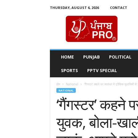
THURSDAY, AUGUST 6, 2026
CONTACT
P
u
n
j
a
b
P
HOME
PUNJAB
POLITICAL
r
o
SPORTS
PPTV SPECIAL
T
v
होम
National
‘गैंगस्टर’ कहने पर जालंधर में ट्रैफिक मुलाजिमों स
NATIONAL
‘गैंगस्टर’ कहने 
युवक, बोला-खाली