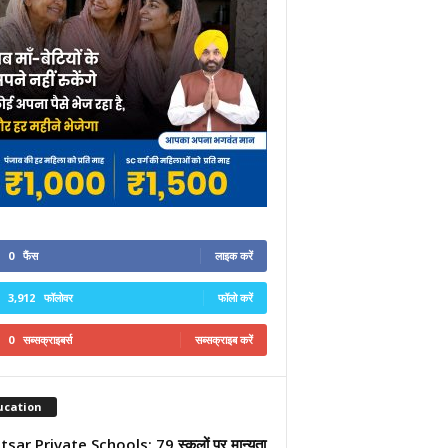
0
फैंस
लाइक करें
3,912
फॉलोवर
फॉलो करें
0
सब्सक्राइबर्स
सब्सक्राइब करें
ucation
sar Private Schools: 79 स्कूलों पर मान्यता