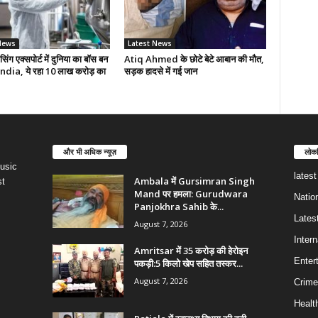
News
Latest News
सिंग एक्सपोर्ट में दुनिया का बॉस बन
Atiq Ahmed के छोटे बेटे आबान की मौत,
India, ये रहा 10 लाख करोड़ का
सड़क हादसे में गई जान
और भी अधिक न्यूज़
लोकप
usic
lates
Ambala में Gursimran Singh
st
Mand पर हमला: Gurudwara
Natio
Panjokhra Sahib के...
Lates
August 7, 2026
Intern
Amritsar में 35 करोड़ की हेरोइन
Enter
पकड़ी:5 किलो खेप सहित तस्कर...
August 7, 2026
Crime
Healt