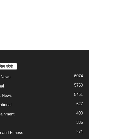
्रिय श्रेणी
6074
t News
5750
nal
5451
t News
627
ational
400
tainment
336
271
h and Fitness