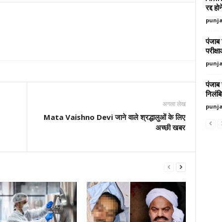
रद्द ह
punj
पंजाब 
परीक्ष
punj
पंजाब
निलंब
अगला लेख
punj
Mata Vaishno Devi जाने वाले श्रद्धालुओं के लिए
अच्छी खबर