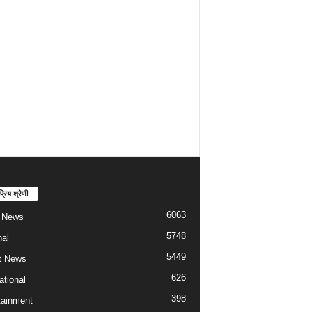
्रिय श्रेणी
6063
t News
5748
nal
5449
t News
626
ational
398
tainment