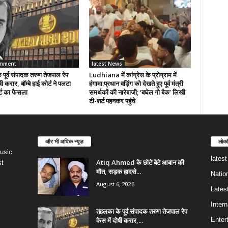
inment
latest News
पूर्व संपादक तरुण तेजपाल रेप
Ludhiana में कांग्रेस के प्रोग्राम में
षी करार, बॉम्बे हाई कोर्ट ने पलटा
हंगामा:प्रधान वड़िंग को देखते हुए पूर्व मंत्री
्ट का फैसला
समर्थकों की नारेबाजी; ‘बघेल गो बैक’ लिखी
टी-शर्ट पहनकर पहुंचे
और भी अधिक न्यूज़
लोकप
usic
lates
Atiq Ahmed के छोटे बेटे आबान की
st
मौत, सड़क हादसे...
Natio
August 6, 2026
Lates
Intern
तहलका के पूर्व संपादक तरुण तेजपाल रेप
केस में दोषी करार,...
Enter