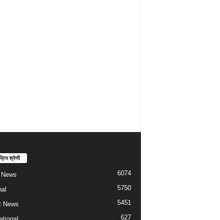
्रिय श्रेणी
6074
t News
5750
nal
5451
t News
627
ational