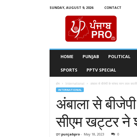
SUNDAY, AUGUST 9, 2026
CONTACT
P
u
n
j
a
b
P
HOME
PUNJAB
POLITICAL
r
o
SPORTS
PPTV SPECIAL
T
v
होम
International
अंबाला से बीजेपी के सांसद रतन लाल कटार
INTERNATIONAL
अंबाला से बीजे
सीएम खट्टर ने
द्वारा
punjabpro
-
May 18, 2023
0