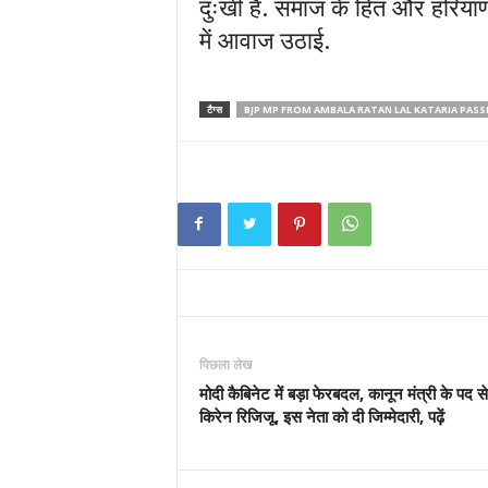
दुःखी है. समाज के हित और हरियाणा 
में आवाज उठाई.
टैग्स
BJP MP FROM AMBALA RATAN LAL KATARIA PASS
पिछला लेख
मोदी कैबिनेट में बड़ा फेरबदल, कानून मंत्री के पद स
किरेन रिजिजू, इस नेता को दी जिम्मेदारी, पढ़ें