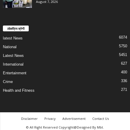
August 7, 2026
लोकप्रिय श्रेणी
6074
latest News
5750
National
5451
Latest News
627
International
400
Entertainment
336
Crime
271
Health and Fitness
Disclaimer
Privacy
Advertisement
Contact Us
© All Right Reserved Copyright@Designed By Mbt.