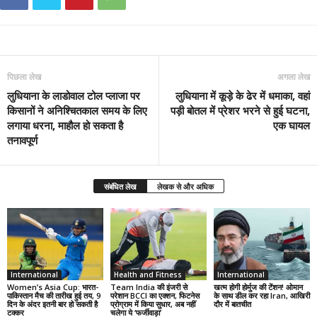
पिछला लेख
अगला लेख
लुधियाना के लाडोवाल टोल प्लाजा पर
लुधियाना में कूड़े के ढेर में धमाका, वहां
किसानों ने अनिश्चितकाल समय के लिए
पड़ी बोतल में प्रेशर भरने से हुई घटना,
लगाया धरना, माहौल हो सकता है
एक घायल
तनावपूर्ण
संबंधित लेख
लेखक से और अधिक
International
Health and Fitness
International
Women’s Asia Cup: भारत-
Team India की इंजरी से
खत्म होगी होर्मुज की टेंशन! ओमान
पाकिस्तान मैच की तारीख हुई तय, 9
परेशान BCCI का एक्शन, फिटनेस
के साथ डील कर रहा Iran, आखिरी
दिन के अंदर इतनी बार हो सकती है
प्रोग्राम में किया सुधार, अब नहीं
दौर में बातचीत
टक्कर
चलेगा ये ‘फर्जीवाड़ा’