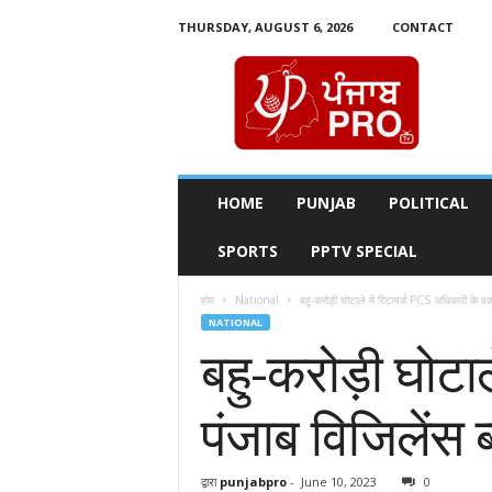
THURSDAY, AUGUST 6, 2026
CONTACT
P
u
n
j
a
b
P
HOME
PUNJAB
POLITICAL
r
o
SPORTS
PPTV SPECIAL
T
v
होम
National
बहु-करोड़ी घोटाले में रिटायर्ड PCS अधिकारी के वक
NATIONAL
बहु-करोड़ी घोटा
पंजाब विजिलेंस ब्य
द्वारा
punjabpro
-
June 10, 2023
0