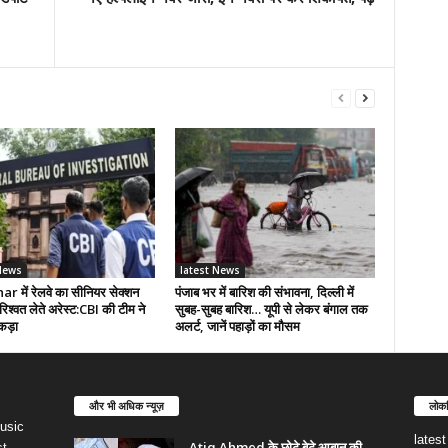
News
latest News
r में रेलवे का सीनियर सेक्शन
पंजाब भर में बारिश की संभावना, दिल्ली में
रिश्वत लेते अरेस्ट:CBI की टीम ने
सुबह-सुबह बारिश… यूपी से लेकर बंगाल तक
कड़ा
अलर्ट, जानें पहाड़ों का मौसम
और भी अधिक न्यूज़
लोकप
usic
lates
Atiq Ahmed के छोटे बेटे आबान की
st