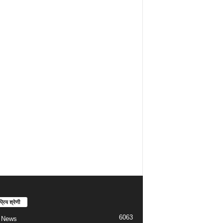
्रिय श्रेणी
6063
t News