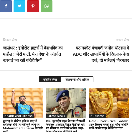
पिछला लेख
अगला लेख
जालंधर : इनोसेंट हार्ट्स में देशभक्ति का
पठानकोट पंचायती जमीन घोटाला में
माहौल : ‘मेरी माटी, मेरा देश’ के अंतर्गत
ADC और लाभार्थियों के खिलाफ केस
करवाई जा रही गतिविधियाँ
दर्ज, दो महिलाएं गिरफ्तार
संबंधित लेख
लेखक से और अधिक
Health and Fitness
latest News
Business
बुमराह के चोटिल होने के बाद भी
DIG कुलदीप चहल के नाम से फर्जी
Gold-Silver Price Today:
श्रीलंका दौरे पर नहीं चुने जाने पर
फेसबुक अकाउंट:मैसेज-पैसों की मांग
आज कितना सस्ता हुआ सोना-चांदी?
Mohammad Shami ने तोड़ी
पर भरोसा न करने की अपील, कहा-
जानें आपके शहर के लेटेस्ट रेट
चुप्पी
फेक प्रोफाइल की रिपोर्ट करें