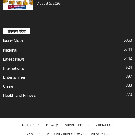
August 5, 2026
लोकप्रिय श्रेणी
6053
latest News
5744
National
5442
Latest News
624
International
397
Entertainment
333
Crime
270
Health and Fitness
Disclaimer
Privacy
Advertisement
Contact Us
© All Right Reserved Copyright@Designed By Mbt.