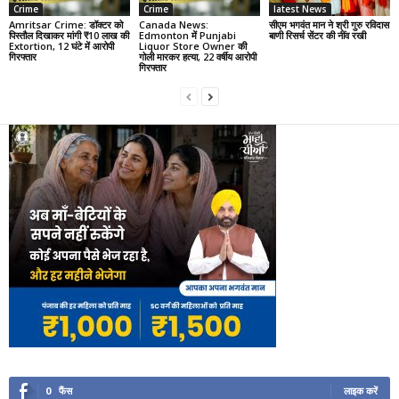
Crime
Crime
latest News
Amritsar Crime: डॉक्टर को
Canada News:
सीएम भगवंत मान ने श्री गुरु रविदास
पिस्तौल दिखाकर मांगी ₹10 लाख की
Edmonton में Punjabi
बाणी रिसर्च सेंटर की नींव रखी
Extortion, 12 घंटे में आरोपी
Liquor Store Owner की
गिरफ्तार
गोली मारकर हत्या, 22 वर्षीय आरोपी
गिरफ्तार
0
फैंस
लाइक करें